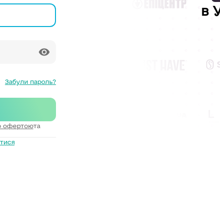
в 
Забули пароль?
ю офертою
та
тися