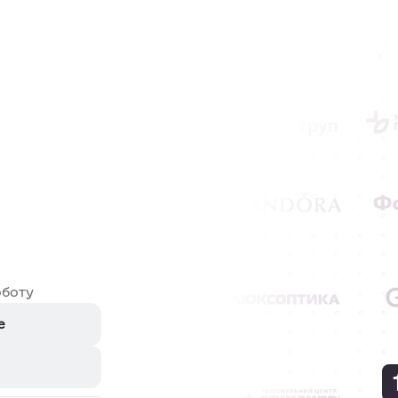
оботу
e
e