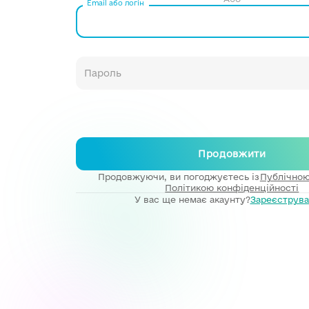
Email або логін
Продовжити
Продовжуючи, ви погоджуєтесь із
Публічно
Політикою конфіденційності
У вас ще немає акаунту?
Зареєструва