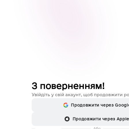
З поверненням!
Увійдіть у свій акаунт, щоб продовжити р
Продовжити через Googl
Продовжити через Appl
Або