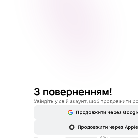
З поверненням!
Увійдіть у свій акаунт, щоб продовжити р
Продовжити через Googl
Продовжити через Appl
Або