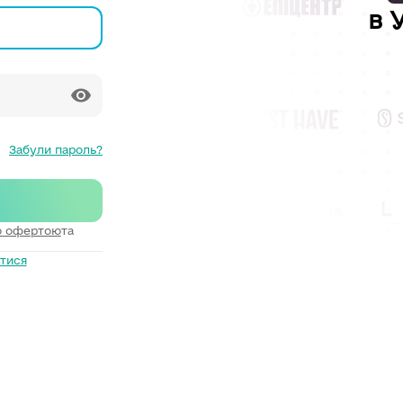
в 
Забули пароль?
ю офертою
та
тися