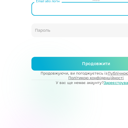
Email або логін
Продовжити
Продовжуючи, ви погоджуєтесь із
Публічно
Політикою конфіденційності
У вас ще немає акаунту?
Зареєструва