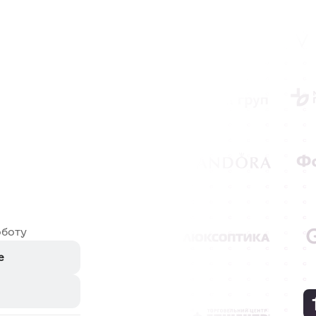
оботу
e
e